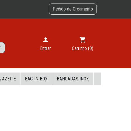
Pedido de Orçamento
person
shopping_cart
r
Entrar
Carrinho
(0)
 AZEITE
BAG-IN-BOX
BANCADAS INOX