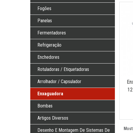
Fogões
Panelas
Fermentadores
Refrigeração
Enchedores
Rotuladoras / Etiquetadoras
Arrolhador / Capsulador
En
12
Enxaguadora
Bombas
Artigos Diversos
Mostr
Desenho E Montagem De Sistemas De