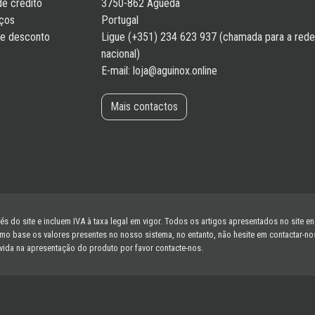
de crédito
3750-862 Águeda
ços
Portugal
de desconto
Ligue (+351) 234 623 937 (chamada para a rede 
nacional)
E-mail:
loja@aguinox.online
Mais contactos
s do site e incluem IVA à taxa legal em vigor. Todos os artigos apresentados no site e
ase os valores presentes no nosso sistema, no entanto, não hesite em contactar-nos s
vida na apresentação do produto por favor contacte-nos.