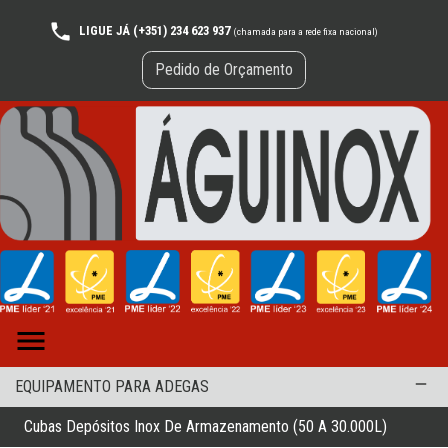
LIGUE JÁ (+351) 234 623 937
(chamada para a rede fixa nacional)
Pedido de Orçamento

remove
EQUIPAMENTO PARA ADEGAS
Cubas Depósitos Inox De Armazenamento (50 A 30.000L)