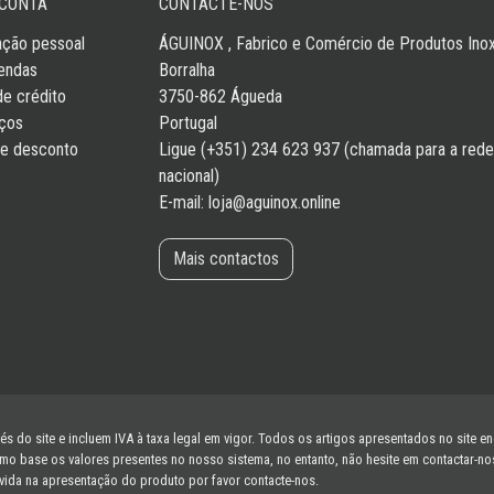
 CONTA
CONTACTE-NOS
ação pessoal
ÁGUINOX , Fabrico e Comércio de Produtos Inox
endas
Borralha
de crédito
3750-862 Águeda
ços
Portugal
de desconto
Ligue (+351) 234 623 937 (chamada para a rede 
nacional)
E-mail:
loja@aguinox.online
Mais contactos
s do site e incluem IVA à taxa legal em vigor. Todos os artigos apresentados no site e
ase os valores presentes no nosso sistema, no entanto, não hesite em contactar-nos s
vida na apresentação do produto por favor contacte-nos.