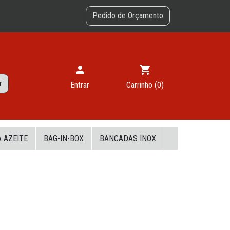
Pedido de Orçamento
person
shopping_cart
r
Entrar
Carrinho
(0)
 AZEITE
BAG-IN-BOX
BANCADAS INOX