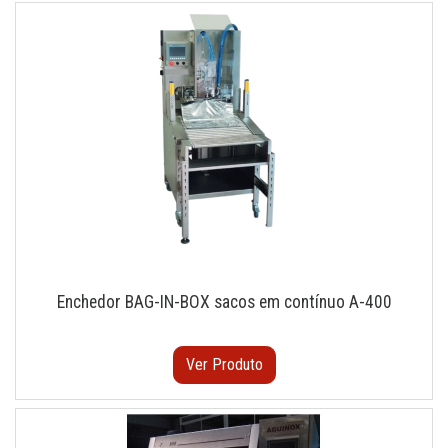
Enchedor BAG-IN-BOX sacos em contínuo A-400
Ver Produto