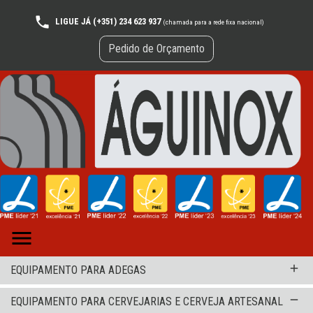
LIGUE JÁ (+351) 234 623 937
(chamada para a rede fixa nacional)
Pedido de Orçamento

add
EQUIPAMENTO PARA ADEGAS
remove
EQUIPAMENTO PARA CERVEJARIAS E CERVEJA ARTESANAL