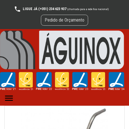
LIGUE JÁ (+351) 234 623 937
(chamada para a rede fixa nacional)
Pedido de Orçamento
