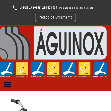
LIGUE JÁ (+351) 234 623 937
(chamada para a rede fixa nacional)
Pedido de Orçamento
